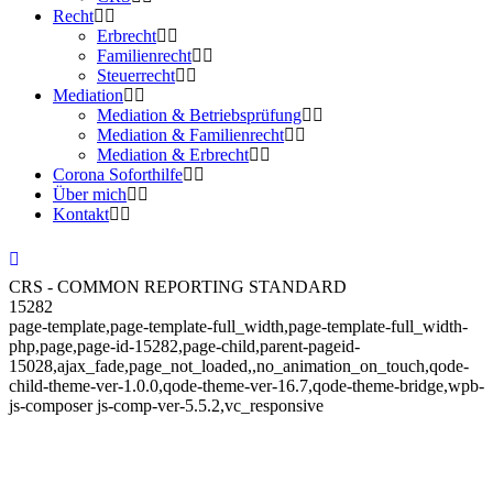
Recht
Erbrecht
Familienrecht
Steuerrecht
Mediation
Mediation & Betriebsprüfung
Mediation & Familienrecht
Mediation & Erbrecht
Corona Soforthilfe
Über mich
Kontakt
CRS - COMMON REPORTING STANDARD
15282
page-template,page-template-full_width,page-template-full_width-
php,page,page-id-15282,page-child,parent-pageid-
15028,ajax_fade,page_not_loaded,,no_animation_on_touch,qode-
child-theme-ver-1.0.0,qode-theme-ver-16.7,qode-theme-bridge,wpb-
js-composer js-comp-ver-5.5.2,vc_responsive